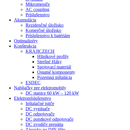
Mikromeniče
AC coupling
Príslušenstvo
Akumulácia
Rezidenčné úložisko
Komerčné úložisko
Príslušenstvo k batériám
Optimalizéry
Konštrukcia
KRAJICZECH
Hliníkové profily
Strešné Háky
Spojovací materiál
Ostatné komponenty
Pozemná inštalácia
ESDEC
Nabíjačky pre elektromobily
DC stanice 60 kW – 120 kW
Elektropríslušenstvo
Inštalačné ističe
DC vypínače
DC odpojovače
DC poistkové odpojovače
DC zvodiče prepätia
Zásuvky na DIN lištu