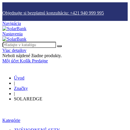
Objednajte si bezplatnú konzultáciu: +421 940 999 995
Navigácia
Nastavenia
Viac detailov
Neboli nájdené žiadne produkty.
Môj účet
Košík
Predajne
Úvod
|
Značky
|
SOLAREDGE
Kategórie