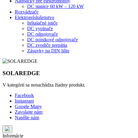
Nabíjačky pre elektromobily
DC stanice 60 kW – 120 kW
Rozvádzače
Elektropríslušenstvo
Inštalačné ističe
DC vypínače
DC odpojovače
DC poistkové odpojovače
DC zvodiče prepätia
Zásuvky na DIN lištu
SOLAREDGE
V kategórii sa nenachádza žiadny produkt.
Facebook
Instagram
Google Mapy
Zavolajte nám
Napíšte nám
Informácie