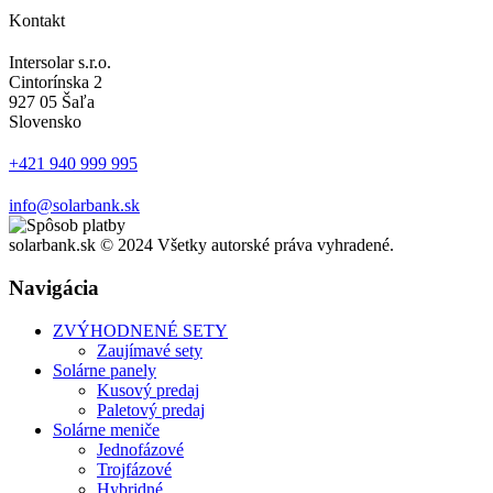
Kontakt
Intersolar s.r.o.
Cintorínska 2
927 05 Šaľa
Slovensko
+421 940 999 995
info@solarbank.sk
solarbank.sk © 2024 Všetky autorské práva vyhradené.
Navigácia
ZVÝHODNENÉ SETY
Zaujímavé sety
Solárne panely
Kusový predaj
Paletový predaj
Solárne meniče
Jednofázové
Trojfázové
Hybridné