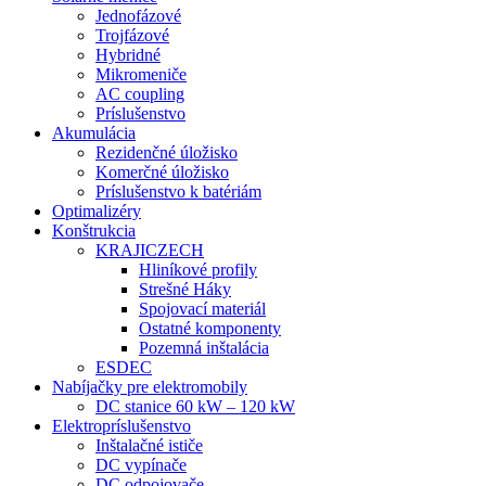
Jednofázové
Trojfázové
Hybridné
Mikromeniče
AC coupling
Príslušenstvo
Akumulácia
Rezidenčné úložisko
Komerčné úložisko
Príslušenstvo k batériám
Optimalizéry
Konštrukcia
KRAJICZECH
Hliníkové profily
Strešné Háky
Spojovací materiál
Ostatné komponenty
Pozemná inštalácia
ESDEC
Nabíjačky pre elektromobily
DC stanice 60 kW – 120 kW
Elektropríslušenstvo
Inštalačné ističe
DC vypínače
DC odpojovače