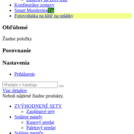
Konfigurátor zostavy
Smart Monitoring
Tip
Fotovoltaika na klúč na splátky
Obľúbené
Žiadne položky
Porovnanie
Nastavenia
Prihlásenie
Viac detailov
Neboli nájdené žiadne produkty.
ZVÝHODNENÉ SETY
Zaujímavé sety
Solárne panely
Kusový predaj
Paletový predaj
Solárne meniče