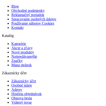
Blog
Obchodné podmienky
Reklamačný poriadok
Spracovanie osobných údajov
Používanie súborov Cookies
Kontakt
Katalóg
Kategórie
Akcie a zľavy
Nové produkty
Najpredávanejšie
Značky
Mapa stránok
Zákaznícky účet
Zákaznícky účet
Osobné údaje
Adresy
História objednávok
Obnova hesla
Vrátený tovar