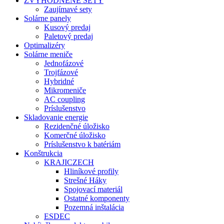
ZVÝHODNENÉ SETY
Zaujímavé sety
Solárne panely
Kusový predaj
Paletový predaj
Optimalizéry
Solárne meniče
Jednofázové
Trojfázové
Hybridné
Mikromeniče
AC coupling
Príslušenstvo
Skladovanie energie
Rezidenčné úložisko
Komerčné úložisko
Príslušenstvo k batériám
Konštrukcia
KRAJICZECH
Hliníkové profily
Strešné Háky
Spojovací materiál
Ostatné komponenty
Pozemná inštalácia
ESDEC