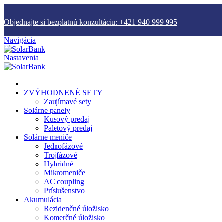
Objednajte si bezplatnú konzultáciu: +421 940 999 995
Navigácia
Nastavenia
ZVÝHODNENÉ SETY
Zaujímavé sety
Solárne panely
Kusový predaj
Paletový predaj
Solárne meniče
Jednofázové
Trojfázové
Hybridné
Mikromeniče
AC coupling
Príslušenstvo
Akumulácia
Rezidenčné úložisko
Komerčné úložisko