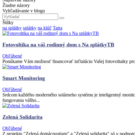
Žiadne názory
Vyhľadávanie v blogu
Štítky
na splátky
splátky
na klúč
Tatra
Fotovoltika na váš rodinný dom s Na splátkyTB
Obľúbené
Ponúkame Vám možnosť financovať inľtaláciu Vašej fotovoltaiky pros
Smart Monitoring
Obľúbené
Srdcom každého moderného solárneho systému je inteligentný monitor
fungovania vášho...
Zelená Solidarita
Obľúbené
Z projektu "Zelená domácnostiam" a "Zelená solidarita" sú v podpor