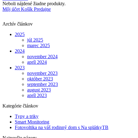
Neboli nájdené žiadne produkty.
Môj účet
Košík
Predajne
Archív článkov
2025
júl 2025
marec 2025
2024
november 2024
apríl 2024
2023
november 2023
október 2023
september 2023
august 2023
apríl 2023
Kategórie článkov
Typy a triky
Smart Monitoring
Fotovoltika na váš rodinný dom s Na splátkyTB
Najnovšie názory