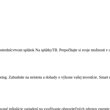
trednícvtvom splátok Na splátkyTB. Prepočítajte si svoje možnosti v 
ing. Zabudnite na neistotu a dohady o výkone vašej investície. Smar
ované inštalácie zariadení na využívanie obnoviteľných zdrojov energi