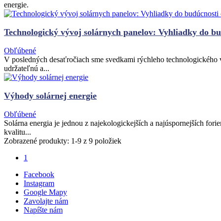
energie.
Technologický vývoj solárnych panelov: Vyhliadky do bu
Obľúbené
V posledných desaťročiach sme svedkami rýchleho technologického výv
udržateľnú a...
Výhody solárnej energie
Obľúbené
Solárna energia je jednou z najekologickejších a najúspornejších fori
kvalitu...
Zobrazené produkty: 1-9 z 9 položiek
1
Facebook
Instagram
Google Mapy
Zavolajte nám
Napíšte nám