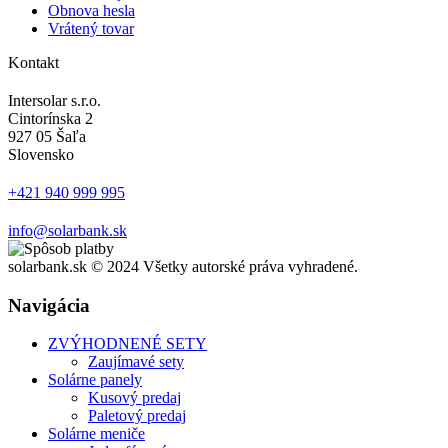
Obnova hesla
Vrátený tovar
Kontakt
Intersolar s.r.o.
Cintorínska 2
927 05 Šaľa
Slovensko
+421 940 999 995
info@solarbank.sk
solarbank.sk © 2024 Všetky autorské práva vyhradené.
Navigácia
ZVÝHODNENÉ SETY
Zaujímavé sety
Solárne panely
Kusový predaj
Paletový predaj
Solárne meniče