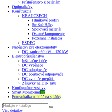
Príslušenstvo k batériám
Optimalizéry
Konštrukcia
KRAJICZECH
Hliníkové profily
Strešné Háky
Spojovací materiál
Ostatné komponenty
Pozemná inštalácia
ESDEC
Nabíjačky pre elektromobily
DC stanice 60 kW – 120 kW
Elektropríslušenstvo
Inštalačné ističe
DC vypínače
DC odpojovače
DC poistkové odpojovače
DC zvodiče prepätia
Zásuvky na DIN lištu
Konfigurátor zostavy
Smart Monitoring
Tip
Fotovoltaika na klúč na splátky
Viac detailov