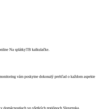
online Na splátkyTB kalkulačke.
t monitoring vám poskytne dokonalý prehľad o každom aspekte
e v domácnostiach vo všetkých regiónoch Slovenska.