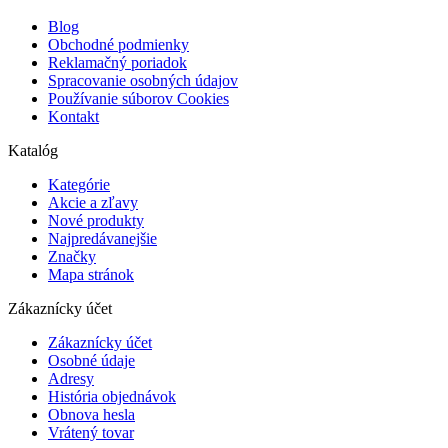
Blog
Obchodné podmienky
Reklamačný poriadok
Spracovanie osobných údajov
Používanie súborov Cookies
Kontakt
Katalóg
Kategórie
Akcie a zľavy
Nové produkty
Najpredávanejšie
Značky
Mapa stránok
Zákaznícky účet
Zákaznícky účet
Osobné údaje
Adresy
História objednávok
Obnova hesla
Vrátený tovar