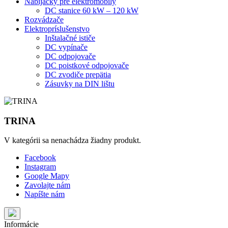
Nabíjačky pre elektromobily
DC stanice 60 kW – 120 kW
Rozvádzače
Elektropríslušenstvo
Inštalačné ističe
DC vypínače
DC odpojovače
DC poistkové odpojovače
DC zvodiče prepätia
Zásuvky na DIN lištu
TRINA
V kategórii sa nenachádza žiadny produkt.
Facebook
Instagram
Google Mapy
Zavolajte nám
Napíšte nám
Informácie