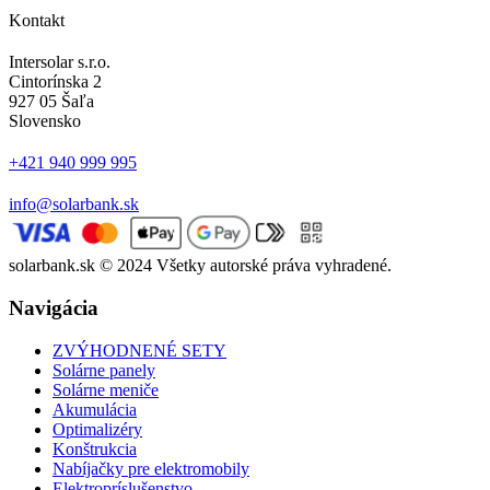
Kontakt
Intersolar s.r.o.
Cintorínska 2
927 05 Šaľa
Slovensko
+421 940 999 995
info@solarbank.sk
solarbank.sk © 2024 Všetky autorské práva vyhradené.
Navigácia
ZVÝHODNENÉ SETY
Solárne panely
Solárne meniče
Akumulácia
Optimalizéry
Konštrukcia
Nabíjačky pre elektromobily
Elektropríslušenstvo