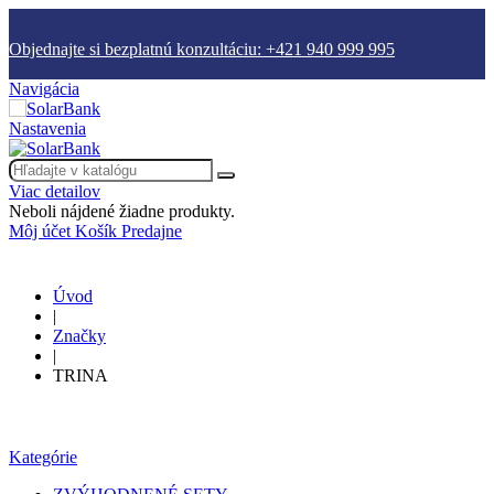
Objednajte si bezplatnú konzultáciu: +421 940 999 995
Navigácia
Nastavenia
Viac detailov
Neboli nájdené žiadne produkty.
Môj účet
Košík
Predajne
Úvod
|
Značky
|
TRINA
Kategórie