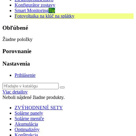
Konfigurátor zostavy
Smart Monitoring
Tip
Fotovoltaika na klúč na splátky
Obľúbené
Žiadne položky
Porovnanie
Nastavenia
Prihlásenie
Viac detailov
Neboli nájdené žiadne produkty.
ZVÝHODNENÉ SETY
Solárne panely
Solárne meniče
Akumulácia
Optimalizéry
Konštrukcia