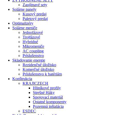
ZVÝHODNENÉ SETY
Zaujímavé sety
Solárne panely
Kusový predaj
Paletový predaj
Optimalizéry
Solárne meniče
Jednofázové
Trojfázové
Hybridné
Mikromeniče
AC coupling
Príslušenstvo
Skladovanie energie
Rezidenčné úložisko
Komerčné úložisko
Príslušenstvo k batériám
Konštrukcia
KRAJICZECH
Hliníkové profily
Strešné Háky
Spojovací materiál
Ostatné komponenty
Pozemná inštalácia
ESDEC