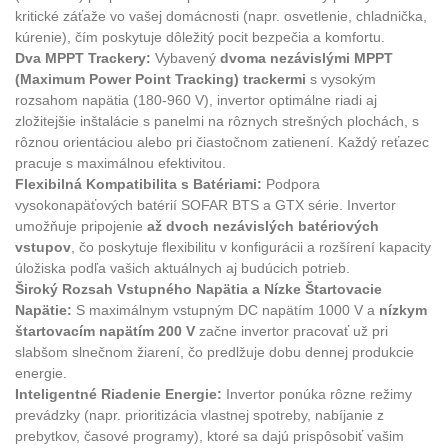
kritické záťaže vo vašej domácnosti (napr. osvetlenie, chladnička,
kúrenie), čím poskytuje dôležitý pocit bezpečia a komfortu.
Dva MPPT Trackery:
Vybavený
dvoma nezávislými MPPT
(Maximum Power Point Tracking) trackermi
s vysokým
rozsahom napätia (180-960 V), invertor optimálne riadi aj
zložitejšie inštalácie s panelmi na rôznych strešných plochách, s
rôznou orientáciou alebo pri čiastočnom zatienení. Každý reťazec
pracuje s maximálnou efektivitou.
Flexibilná Kompatibilita s Batériami:
Podpora
vysokonapäťových batérií SOFAR BTS a GTX série. Invertor
umožňuje pripojenie
až dvoch nezávislých batériových
vstupov
, čo poskytuje flexibilitu v konfigurácii a rozšírení kapacity
úložiska podľa vašich aktuálnych aj budúcich potrieb.
Široký Rozsah Vstupného Napätia a Nízke Štartovacie
Napätie:
S maximálnym vstupným DC napätím 1000 V a
nízkym
štartovacím napätím 200 V
začne invertor pracovať už pri
slabšom slnečnom žiarení, čo predlžuje dobu dennej produkcie
energie.
Inteligentné Riadenie Energie:
Invertor ponúka rôzne režimy
prevádzky (napr. prioritizácia vlastnej spotreby, nabíjanie z
prebytkov, časové programy), ktoré sa dajú prispôsobiť vašim