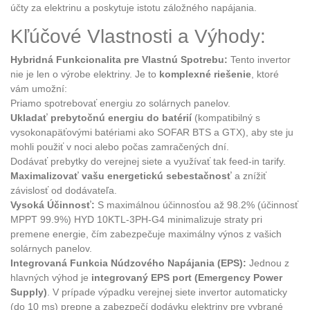
účty za elektrinu a poskytuje istotu záložného napájania.
Kľúčové Vlastnosti a Výhody:
Hybridná Funkcionalita pre Vlastnú Spotrebu:
Tento invertor
nie je len o výrobe elektriny. Je to
komplexné riešenie
, ktoré
vám umožní:
Priamo spotrebovať energiu zo solárnych panelov.
Ukladať prebytočnú energiu do batérií
(kompatibilný s
vysokonapäťovými batériami ako SOFAR BTS a GTX), aby ste ju
mohli použiť v noci alebo počas zamračených dní.
Dodávať prebytky do verejnej siete a využívať tak feed-in tarify.
Maximalizovať vašu energetickú sebestačnosť
a znížiť
závislosť od dodávateľa.
Vysoká Účinnosť:
S maximálnou účinnosťou až 98.2% (účinnosť
MPPT 99.9%) HYD 10KTL-3PH-G4 minimalizuje straty pri
premene energie, čím zabezpečuje maximálny výnos z vašich
solárnych panelov.
Integrovaná Funkcia Núdzového Napájania (EPS):
Jednou z
hlavných výhod je
integrovaný EPS port (Emergency Power
Supply)
. V prípade výpadku verejnej siete invertor automaticky
(do 10 ms) prepne a zabezpečí dodávku elektriny pre vybrané