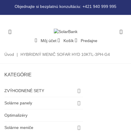
Objednajte si bezplatnú konzultáciu: +421 940 999 995
Môj účet
Košík
Predajne
Úvod
|
HYBRIDNÝ MENIČ SOFAR HYD 10KTL-3PH-G4
KATEGÓRIE
ZVÝHODNENÉ SETY
Solárne panely
Optimalizéry
Solárne meniče