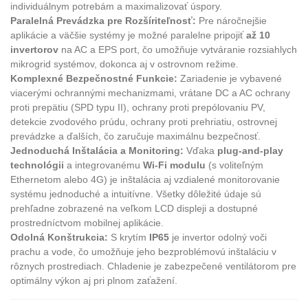
individuálnym potrebám a maximalizovať úspory.
Paralelná Prevádzka pre Rozšíriteľnosť:
Pre náročnejšie
aplikácie a väčšie systémy je možné paralelne pripojiť
až 10
invertorov
na AC a EPS port, čo umožňuje vytváranie rozsiahlych
mikrogrid systémov, dokonca aj v ostrovnom režime.
Komplexné Bezpečnostné Funkcie:
Zariadenie je vybavené
viacerými ochrannými mechanizmami, vrátane DC a AC ochrany
proti prepätiu (SPD typu II), ochrany proti prepólovaniu PV,
detekcie zvodového prúdu, ochrany proti prehriatiu, ostrovnej
prevádzke a ďalších, čo zaručuje maximálnu bezpečnosť.
Jednoduchá Inštalácia a Monitoring:
Vďaka
plug-and-play
technológii
a integrovanému
Wi-Fi modulu
(s voliteľným
Ethernetom alebo 4G) je inštalácia aj vzdialené monitorovanie
systému jednoduché a intuitívne. Všetky dôležité údaje sú
prehľadne zobrazené na veľkom LCD displeji a dostupné
prostredníctvom mobilnej aplikácie.
Odolná Konštrukcia:
S krytím
IP65
je invertor odolný voči
prachu a vode, čo umožňuje jeho bezproblémovú inštaláciu v
rôznych prostrediach. Chladenie je zabezpečené ventilátorom pre
optimálny výkon aj pri plnom zaťažení.