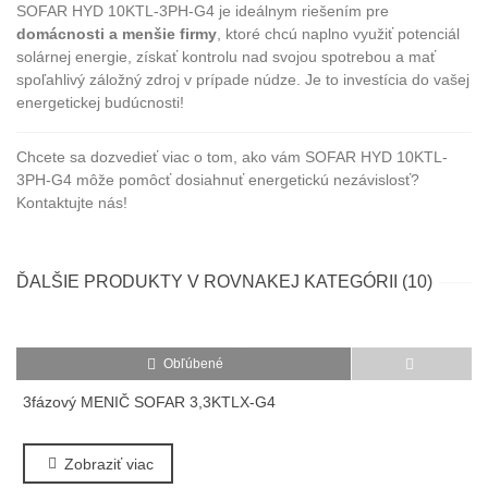
SOFAR HYD 10KTL-3PH-G4 je ideálnym riešením pre
domácnosti a menšie firmy
, ktoré chcú naplno využiť potenciál
solárnej energie, získať kontrolu nad svojou spotrebou a mať
spoľahlivý záložný zdroj v prípade núdze. Je to investícia do vašej
energetickej budúcnosti!
Chcete sa dozvedieť viac o tom, ako vám SOFAR HYD 10KTL-
3PH-G4 môže pomôcť dosiahnuť energetickú nezávislosť?
Kontaktujte nás!
ĎALŠIE PRODUKTY V ROVNAKEJ KATEGÓRII (10)
Obľúbené
3fázový MENIČ SOFAR 3,3KTLX-G4
S
Zobraziť viac