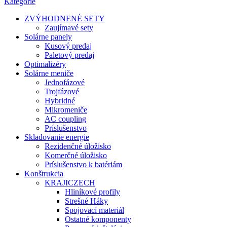
Kategórie
ZVÝHODNENÉ SETY
Zaujímavé sety
Solárne panely
Kusový predaj
Paletový predaj
Optimalizéry
Solárne meniče
Jednofázové
Trojfázové
Hybridné
Mikromeniče
AC coupling
Príslušenstvo
Skladovanie energie
Rezidenčné úložisko
Komerčné úložisko
Príslušenstvo k batériám
Konštrukcia
KRAJICZECH
Hliníkové profily
Strešné Háky
Spojovací materiál
Ostatné komponenty