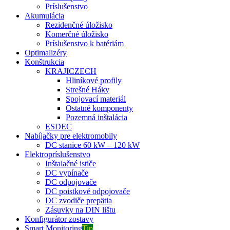
Príslušenstvo
Akumulácia
Rezidenčné úložisko
Komerčné úložisko
Príslušenstvo k batériám
Optimalizéry
Konštrukcia
KRAJICZECH
Hliníkové profily
Strešné Háky
Spojovací materiál
Ostatné komponenty
Pozemná inštalácia
ESDEC
Nabíjačky pre elektromobily
DC stanice 60 kW – 120 kW
Elektropríslušenstvo
Inštalačné ističe
DC vypínače
DC odpojovače
DC poistkové odpojovače
DC zvodiče prepätia
Zásuvky na DIN lištu
Konfigurátor zostavy
Smart Monitoring
Tip