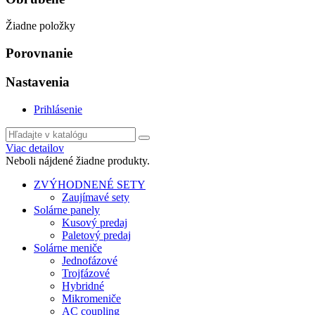
Žiadne položky
Porovnanie
Nastavenia
Prihlásenie
Viac detailov
Neboli nájdené žiadne produkty.
ZVÝHODNENÉ SETY
Zaujímavé sety
Solárne panely
Kusový predaj
Paletový predaj
Solárne meniče
Jednofázové
Trojfázové
Hybridné
Mikromeniče
AC coupling