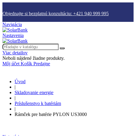
Objednajte si bezplatnú konzultáciu: +421 940 999 995
Navigácia
Nastavenia
Viac detailov
Neboli nájdené žiadne produkty.
Môj účet
Košík
Predajne
Úvod
|
Skladovanie energie
|
Príslušenstvo k batériám
|
Rámček pre batérie PYLON US3000