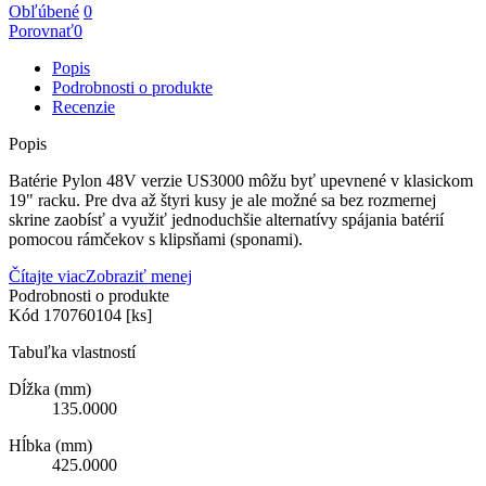
Obľúbené
0
Porovnať
0
Popis
Podrobnosti o produkte
Recenzie
Popis
Batérie Pylon 48V verzie US3000 môžu byť upevnené v klasickom
19" racku. Pre dva až štyri kusy je ale možné sa bez rozmernej
skrine zaobísť a využiť jednoduchšie alternatívy spájania batérií
pomocou rámčekov s klipsňami (sponami).
Čítajte viac
Zobraziť menej
Podrobnosti o produkte
Kód
170760104 [ks]
Tabuľka vlastností
Dĺžka (mm)
135.0000
Hĺbka (mm)
425.0000