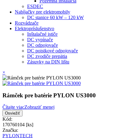
Pozemná inštalácia
ESDEC
Nabíjačky pre elektromobily
DC stanice 60 kW – 120 kW
Rozvádzače
Elektropríslušenstvo
Inštalačné ističe
DC vypínače
DC odpojovače
DC poistkové odpojovače
DC zvodiče prepätia
Zásuvky na DIN lištu
×
Rámček pre batérie PYLON US3000
Čítajte viac
Zobraziť menej
Kód:
170760104 [ks]
Značka:
PYLONTECH