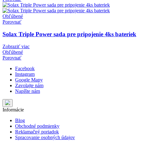
Obľúbené
Porovnať
Solax Triple Power sada pre pripojenie 4ks bateriek
Zobraziť viac
Obľúbené
Porovnať
Facebook
Instagram
Google Mapy
Zavolajte nám
Napíšte nám
Informácie
Blog
Obchodné podmienky
Reklamačný poriadok
Spracovanie osobných údajov