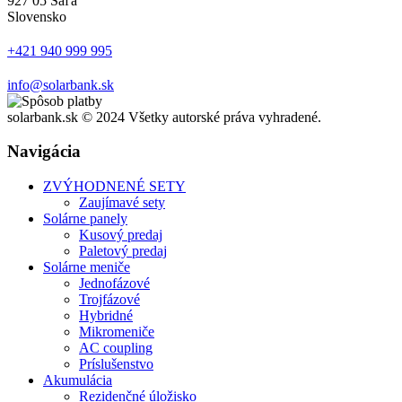
927 05 Šaľa
Slovensko
+421 940 999 995
info@solarbank.sk
solarbank.sk © 2024 Všetky autorské práva vyhradené.
Navigácia
ZVÝHODNENÉ SETY
Zaujímavé sety
Solárne panely
Kusový predaj
Paletový predaj
Solárne meniče
Jednofázové
Trojfázové
Hybridné
Mikromeniče
AC coupling
Príslušenstvo
Akumulácia
Rezidenčné úložisko