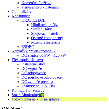
Komerčné úložisko
Príslušenstvo k batériám
Optimalizéry
Konštrukcia
KRAJICZECH
Hliníkové profily
Strešné Háky
Spojovací materiál
Ostatné komponenty
Pozemná inštalácia
ESDEC
Nabíjačky pre elektromobily
DC stanice 60 kW – 120 kW
Elektropríslušenstvo
Inštalačné ističe
DC vypínače
DC odpojovače
DC poistkové odpojovače
DC zvodiče prepätia
Zásuvky na DIN lištu
Konfigurátor zostavy
Smart Monitoring
Tip
Fotovoltaika na klúč na splátky
Obľúbené