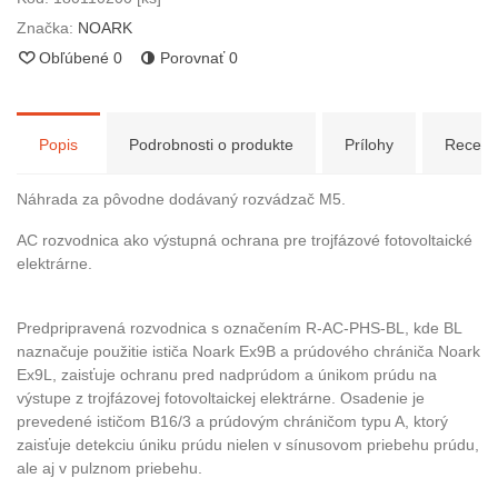
Značka:
NOARK
Obľúbené
0
Porovnať
0
Popis
Podrobnosti o produkte
Prílohy
Recenz
Náhrada za pôvodne dodávaný rozvádzač M5.
AC rozvodnica ako výstupná ochrana pre trojfázové fotovoltaické
elektrárne.
Predpripravená rozvodnica s označením R-AC-PHS-BL, kde BL
naznačuje použitie ističa Noark Ex9B a prúdového chrániča Noark
Ex9L, zaisťuje ochranu pred nadprúdom a únikom prúdu na
výstupe z trojfázovej fotovoltaickej elektrárne. Osadenie je
prevedené ističom B16/3 a prúdovým chráničom typu A, ktorý
zaisťuje detekciu úniku prúdu nielen v sínusovom priebehu prúdu,
ale aj v pulznom priebehu.