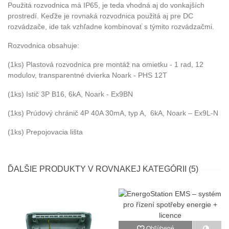
Použitá rozvodnica má IP65, je teda vhodná aj do vonkajších
prostredí. Keďže je rovnaká rozvodnica použitá aj pre DC
rozvádzače, ide tak vzhľadne kombinovať s týmito rozvádzačmi.
Rozvodnica obsahuje:
(1ks) Plastová rozvodnica pre montáž na omietku - 1 rad, 12
modulov, transparentné dvierka Noark - PHS 12T
(1ks) Istič 3P B16, 6kA, Noark - Ex9BN
(1ks) Prúdový chránič 4P 40A 30mA, typ A,
6kA, Noark – Ex9L-N
(1ks) Prepojovacia lišta
ĎALŠIE PRODUKTY V ROVNAKEJ KATEGÓRII (5)
Obľúbené