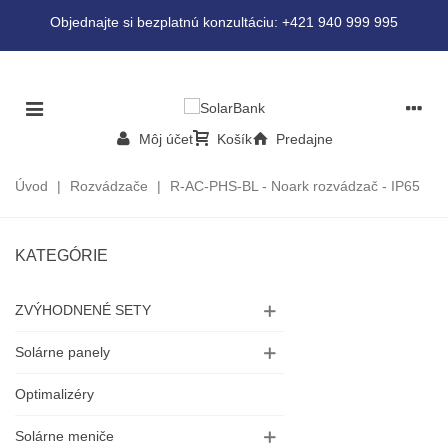
Objednajte si bezplatnú konzultáciu: +421 940 999 995
Môj účet
Košík
Predajne
Úvod
|
Rozvádzače
|
R-AC-PHS-BL - Noark rozvádzač - IP65
KATEGÓRIE
ZVÝHODNENÉ SETY
Solárne panely
Optimalizéry
Solárne meniče