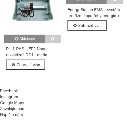
EnergoStation EMS – systém
pro řízení spotřeby energie +
licence
Zobraziť viac
Obľúbené
R1-1-PHS-UEP2 Noark
rozvádzač DC1 - trieda
ochrany II, IP65
Zobraziť viac
Facebook
Instagram
Google Mapy
Zavolajte nám
Napíšte nám