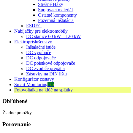
Strešné Háky
Spojovací materiál
Ostatné komponenty
Pozemná inštalácia
ESDEC
Nabíjačky pre elektromobily
DC stanice 60 kW – 120 kW
Elektropríslušenstvo
Inštalačné ističe
DC vypínače
DC odpojovače
DC poistkové odpojovače
DC zvodiče prepätia
Zásuvky na DIN lištu
Konfigurátor zostavy
Smart Monitoring
Tip
Fotovoltaika na klúč na splátky
Obľúbené
Žiadne položky
Porovnanie