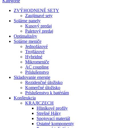
Kategórie
ZVÝHODNENÉ SETY
Zaujímavé sety
Solárne panely
Kusový predaj
Paletový predaj
Optimalizéry
Solárne meniče
Jednofázové
Trojfázové
Hybridné
Mikromeniče
AC coupling
Príslušenstvo
Skladovanie energie
Rezidenčné úložisko
Komerčné úložisko
Príslušenstvo k batériám
Konštrukcia
KRAJICZECH
Hliníkové profily
Strešné Háky
Spojovací materiál
Ostatné komponenty