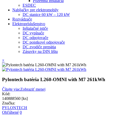
Pozemná inštalácia
ESDEC
Nabíjačky pre elektromobily
DC stanice 60 kW – 120 kW
Rozvádzače
Elektropríslušenstvo
Inštalačné ističe
DC vypínače
DC odpojovače
DC poistkové odpojovače
DC zvodiče prepätia
Zásuvky na DIN lištu
×
Pylontech batéria L260-OMNI with M7 261kWh
Čítajte viac
Zobraziť menej
Kód:
140888560 [ks]
Značka:
PYLONTECH
Obľúbené
0