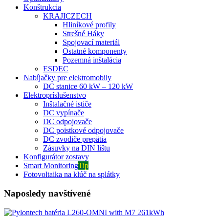
Konštrukcia
KRAJICZECH
Hliníkové profily
Strešné Háky
Spojovací materiál
Ostatné komponenty
Pozemná inštalácia
ESDEC
Nabíjačky pre elektromobily
DC stanice 60 kW – 120 kW
Elektropríslušenstvo
Inštalačné ističe
DC vypínače
DC odpojovače
DC poistkové odpojovače
DC zvodiče prepätia
Zásuvky na DIN lištu
Konfigurátor zostavy
Smart Monitoring
Tip
Fotovoltaika na klúč na splátky
Naposledy navštívené