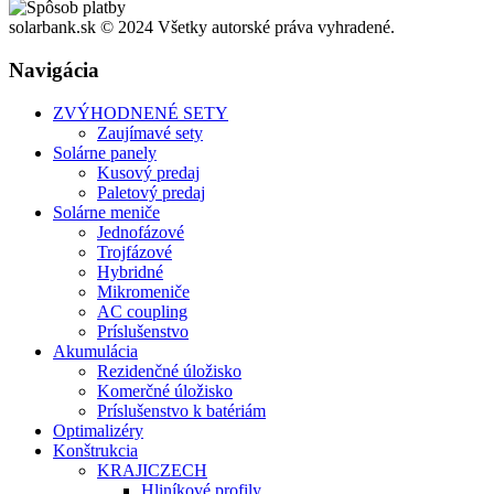
solarbank.sk © 2024 Všetky autorské práva vyhradené.
Navigácia
ZVÝHODNENÉ SETY
Zaujímavé sety
Solárne panely
Kusový predaj
Paletový predaj
Solárne meniče
Jednofázové
Trojfázové
Hybridné
Mikromeniče
AC coupling
Príslušenstvo
Akumulácia
Rezidenčné úložisko
Komerčné úložisko
Príslušenstvo k batériám
Optimalizéry
Konštrukcia
KRAJICZECH
Hliníkové profily