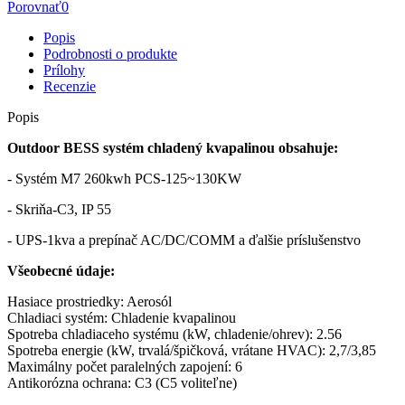
Porovnať
0
Popis
Podrobnosti o produkte
Prílohy
Recenzie
Popis
Outdoor BESS systém chladený kvapalinou obsahuje:
- Systém M7 260kwh PCS-125~130KW
- Skriňa-C3, IP 55
- UPS-1kva a prepínač AC/DC/COMM a ďalšie príslušenstvo
Všeobecné údaje:
Hasiace prostriedky: Aerosól
Chladiaci systém: Chladenie kvapalinou
Spotreba chladiaceho systému (kW, chladenie/ohrev): 2.56
Spotreba energie (kW, trvalá/špičková, vrátane HVAC): 2,7/3,85
Maximálny počet paralelných zapojení: 6
Antikorózna ochrana: C3 (C5 voliteľne)