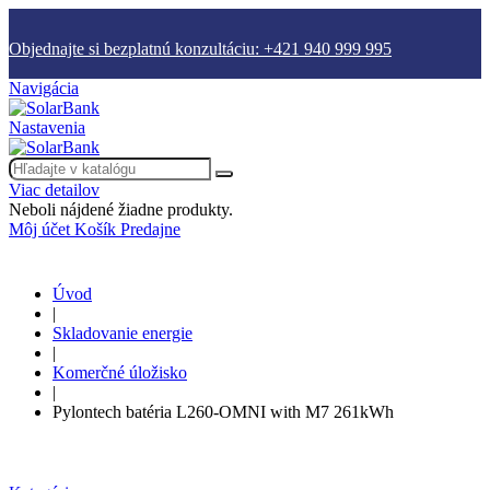
Objednajte si bezplatnú konzultáciu: +421 940 999 995
Navigácia
Nastavenia
Viac detailov
Neboli nájdené žiadne produkty.
Môj účet
Košík
Predajne
Úvod
|
Skladovanie energie
|
Komerčné úložisko
|
Pylontech batéria L260-OMNI with M7 261kWh