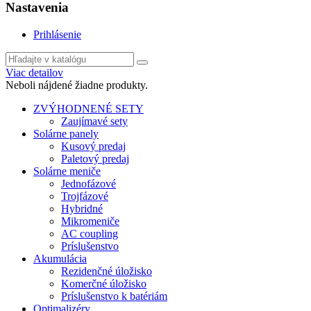
Nastavenia
Prihlásenie
Viac detailov
Neboli nájdené žiadne produkty.
ZVÝHODNENÉ SETY
Zaujímavé sety
Solárne panely
Kusový predaj
Paletový predaj
Solárne meniče
Jednofázové
Trojfázové
Hybridné
Mikromeniče
AC coupling
Príslušenstvo
Akumulácia
Rezidenčné úložisko
Komerčné úložisko
Príslušenstvo k batériám
Optimalizéry