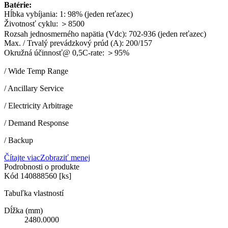
Batérie:
Hĺbka vybíjania: 1: 98% (jeden reťazec)
Životnosť cyklu: ＞8500
Rozsah jednosmerného napätia (Vdc): 702-936 (jeden reťazec)
Max. / Trvalý prevádzkový prúd (A): 200/157
Okružná účinnosť@ 0,5C-rate: ＞95%
/ Wide Temp Range
/ Ancillary Service
/ Electricity Arbitrage
/ Demand Response
/ Backup
Čítajte viac
Zobraziť menej
Podrobnosti o produkte
Kód
140888560 [ks]
Tabuľka vlastností
Dĺžka (mm)
2480.0000