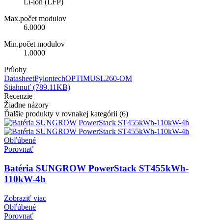
Li-ión (LFP)
Max.počet modulov
6.0000
Min.počet modulov
1.0000
Prílohy
DatasheetPylontechOPTIMUSL260-OM
Stiahnuť (789.11KB)
Recenzie
Žiadne názory
Ďalšie produkty v rovnakej kategórii (6)
Obľúbené
Porovnať
Batéria SUNGROW PowerStack ST455kWh-
110kW-4h
Zobraziť viac
Obľúbené
Porovnať