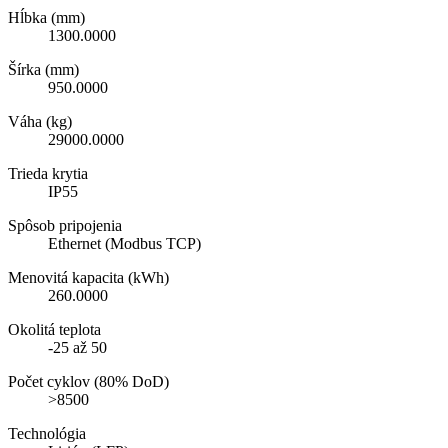
Hĺbka (mm)
1300.0000
Šírka (mm)
950.0000
Váha (kg)
29000.0000
Trieda krytia
IP55
Spôsob pripojenia
Ethernet (Modbus TCP)
Menovitá kapacita (kWh)
260.0000
Okolitá teplota
-25 až 50
Počet cyklov (80% DoD)
>8500
Technológia