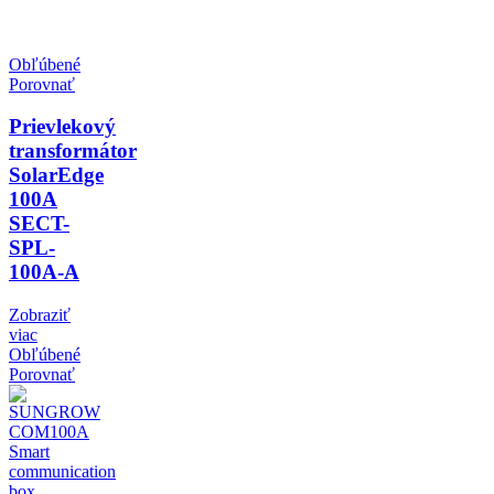
Obľúbené
Porovnať
Prievlekový
transformátor
SolarEdge
100A
SECT-
SPL-
100A-A
Zobraziť
viac
Obľúbené
Porovnať