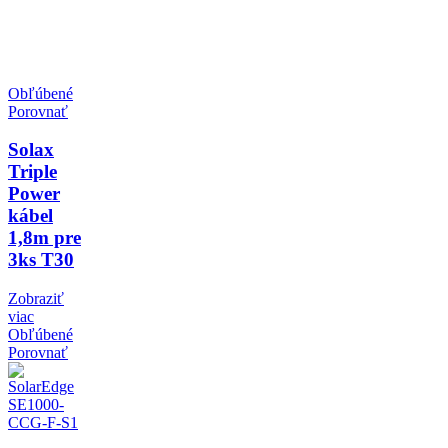
Obľúbené
Porovnať
Solax
Triple
Power
kábel
1,8m pre
3ks T30
Zobraziť
viac
Obľúbené
Porovnať