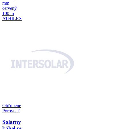
Obľúbené
Porovnať
Solárny
kábel pr.