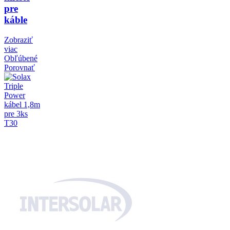
pre
káble
Zobraziť
viac
Obľúbené
Porovnať