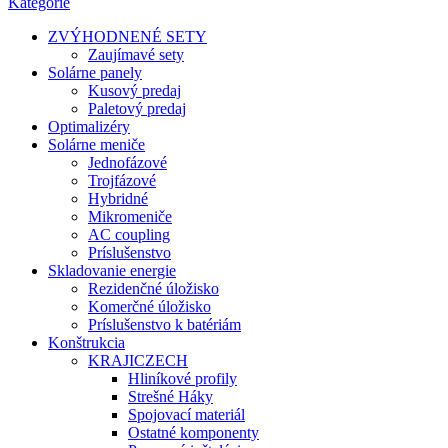
Kategórie
ZVÝHODNENÉ SETY
Zaujímavé sety
Solárne panely
Kusový predaj
Paletový predaj
Optimalizéry
Solárne meniče
Jednofázové
Trojfázové
Hybridné
Mikromeniče
AC coupling
Príslušenstvo
Skladovanie energie
Rezidenčné úložisko
Komerčné úložisko
Príslušenstvo k batériám
Konštrukcia
KRAJICZECH
Hliníkové profily
Strešné Háky
Spojovací materiál
Ostatné komponenty