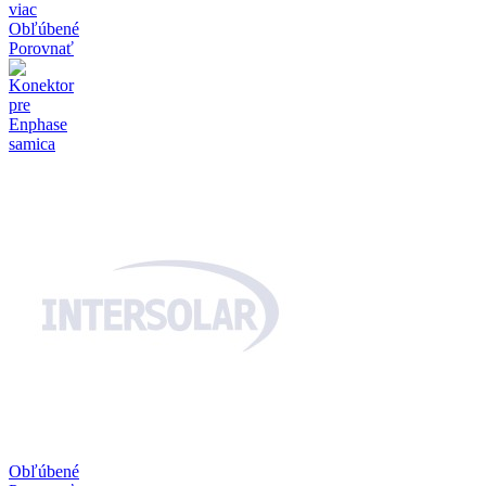
viac
Obľúbené
Porovnať
Obľúbené