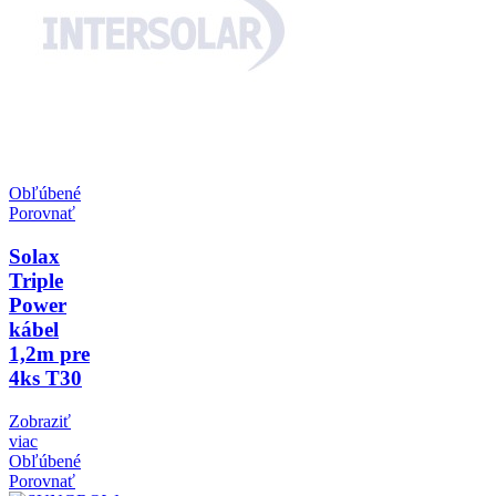
Obľúbené
Porovnať
Solax
Triple
Power
kábel
1,2m pre
4ks T30
Zobraziť
viac
Obľúbené
Porovnať