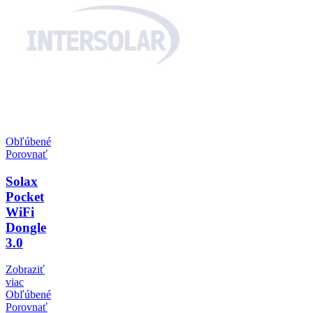
Obľúbené
Porovnať
Solax
Pocket
WiFi
Dongle
3.0
Zobraziť
viac
Obľúbené
Porovnať