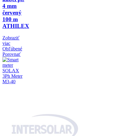
4 mm
červený
100 m
ATHILEX
Zobraziť
viac
Obľúbené
Porovnať