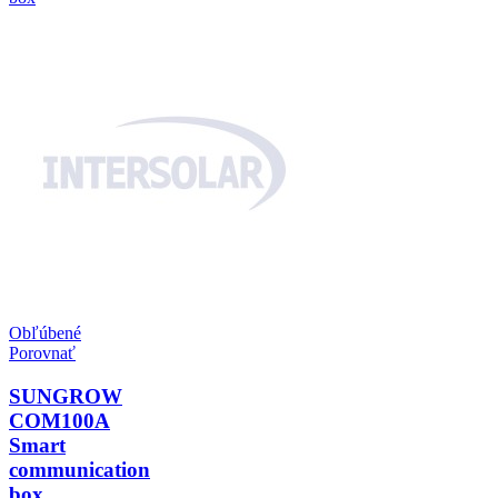
Obľúbené
Porovnať
SUNGROW
COM100A
Smart
communication
box