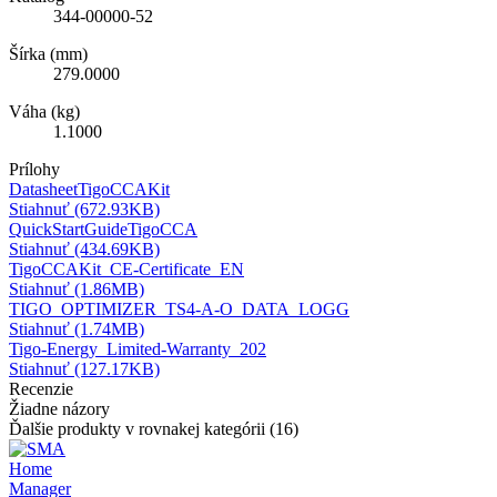
344-00000-52
Šírka (mm)
279.0000
Váha (kg)
1.1000
Prílohy
DatasheetTigoCCAKit
Stiahnuť (672.93KB)
QuickStartGuideTigoCCA
Stiahnuť (434.69KB)
TigoCCAKit_CE-Certificate_EN
Stiahnuť (1.86MB)
TIGO_OPTIMIZER_TS4-A-O_DATA_LOGG
Stiahnuť (1.74MB)
Tigo-Energy_Limited-Warranty_202
Stiahnuť (127.17KB)
Recenzie
Žiadne názory
Ďalšie produkty v rovnakej kategórii (16)