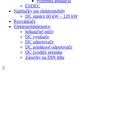
Pozemná inštalácia
ESDEC
Nabíjačky pre elektromobily
DC stanice 60 kW – 120 kW
Rozvádzače
Elektropríslušenstvo
Inštalačné ističe
DC vypínače
DC odpojovače
DC poistkové odpojovače
DC zvodiče prepätia
Zásuvky na DIN lištu
×