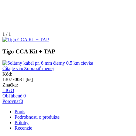
1 / 1
Tigo CCA Kit + TAP
Čítajte viac
Zobraziť menej
Kód:
130770081 [ks]
Značka:
TIGO
Obľúbené
0
Porovnať
0
Popis
Podrobnosti o produkte
Prílohy
Recenzie