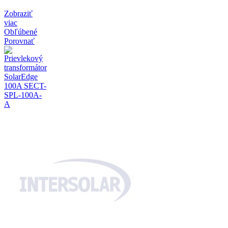
Zobraziť
viac
Obľúbené
Porovnať