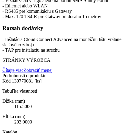
- Vizualizácia v Tigo alebo na portáli SMA Sunny Portal
- Ethernet alebo WLAN
- RS485 pre komunikáciu s Gateway
- Max. 120 TS4-R pre Gatway pri dosahu 15 metrov
Rozsah dodávky
- Inštalácia Cloud Connect Advanced na montážnu lištu vrátane
sieťového zdroja
- TAP pre inštaláciu na strechu
STRÁNKY VÝROBCA
Čítajte viac
Zobraziť menej
Podrobnosti o produkte
Kód
130770081 [ks]
Tabuľka vlastností
Dĺžka (mm)
115.5000
Hĺbka (mm)
203.0000
Katalóg