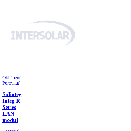
Obľúbené
Porovnať
Solinteg
Integ R
Series
LAN
modul