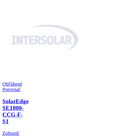
Obľúbené
Porovnať
SolarEdge
SE1000-
CCG-F-
S1
Zobraziť