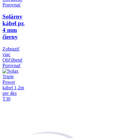
Porovnať
Solárny
kábel pr.
4 mm
čierny
Zobraziť
viac
Obľúbené
Porovnať