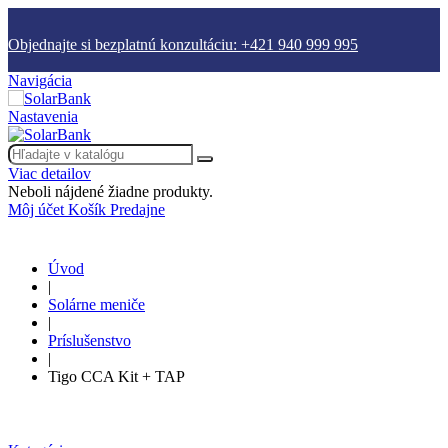
Objednajte si bezplatnú konzultáciu: +421 940 999 995
Navigácia
Nastavenia
Viac detailov
Neboli nájdené žiadne produkty.
Môj účet
Košík
Predajne
Úvod
|
Solárne meniče
|
Príslušenstvo
|
Tigo CCA Kit + TAP