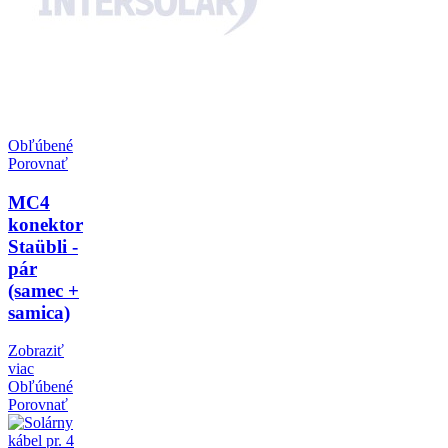
Obľúbené
Porovnať
MC4
konektor
Staübli -
pár
(samec +
samica)
Zobraziť
viac
Obľúbené
Porovnať