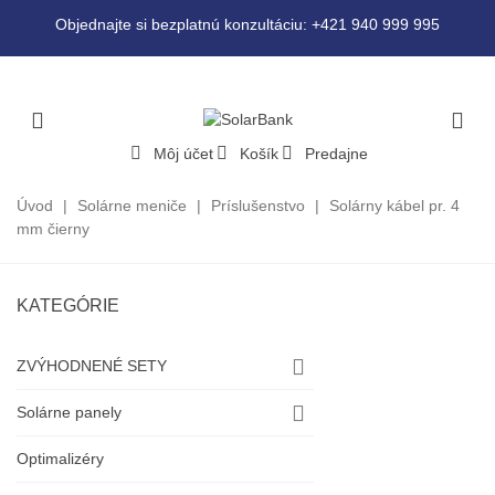
Objednajte si bezplatnú konzultáciu: +421 940 999 995
Môj účet
Košík
Predajne
Úvod
|
Solárne meniče
|
Príslušenstvo
|
Solárny kábel pr. 4
mm čierny
KATEGÓRIE
ZVÝHODNENÉ SETY
Solárne panely
Optimalizéry