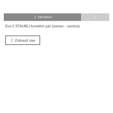
Obľúbené
Evo 2 STAUBLI konektor pár (samec - samica)
Zobraziť viac
S