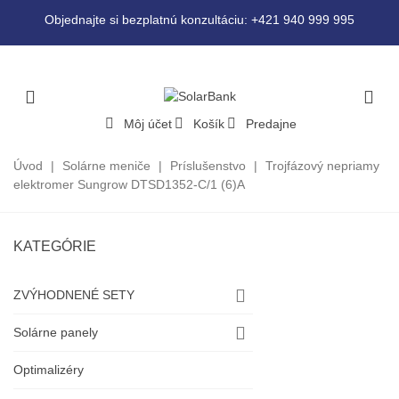
Objednajte si bezplatnú konzultáciu: +421 940 999 995
Môj účet
Košík
Predajne
Úvod
|
Solárne meniče
|
Príslušenstvo
|
Trojfázový nepriamy
elektromer Sungrow DTSD1352-C/1 (6)A
KATEGÓRIE
ZVÝHODNENÉ SETY
Solárne panely
Optimalizéry