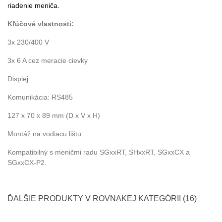
riadenie meniča.
Kľúčové vlastnosti:
3x 230/400 V
3x 6 A cez meracie cievky
Displej
Komunikácia: RS485
127 x 70 x 89 mm (D x V x H)
Montáž na vodiacu lištu
Kompatibilný s meničmi radu SGxxRT, SHxxRT, SGxxCX a
SGxxCX-P2.
ĎALŠIE PRODUKTY V ROVNAKEJ KATEGÓRII (16)